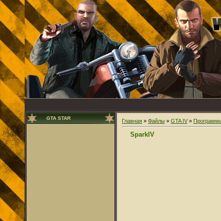
GTA STAR
Главная
»
Файлы
»
GTA IV
»
Программ
SparkIV