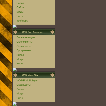
Радио
Сайты
Моды
Читы
Трейнеры
GTA San Andreas
Большие моды
Cleo скрипты
Скриншоты
Программы
Видео
Моды
Читы
GTA Vice City
VC-MP Multiplayer
Скриншоты
Видео
Моды
Читы