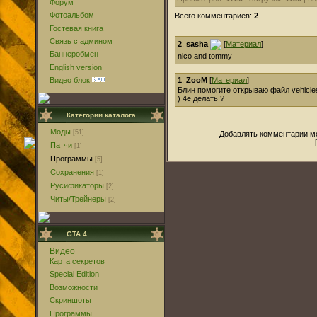
Форум
Фотоальбом
Всего комментариев:
2
Гостевая книга
Связь с админом
2
.
sasha
[
Материал
]
Баннеробмен
nico and tommy
English version
1
.
ZooM
[
Материал
]
Видео блок
Блин помогите открываю файл vehicle
) 4е делать ?
Категории каталога
Моды
[51]
Добавлять комментарии мо
Патчи
[1]
Программы
[5]
Сохранения
[1]
Русификаторы
[2]
Читы/Трейнеры
[2]
GTA 4
Видео
Карта секретов
Special Edition
Возможности
Скриншоты
Программы