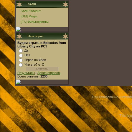
SAMP
SAMP Клиент
[GM] Моды
[FS] Фильтскрипты
Наш опрос
Будем играть в Episodes from
Liberty City на PC?
Да
Нет
Играл на xBox
Что это? о_О
Результаты
|
Архив опросов
Всего ответов:
1230
Сай
При копирование информа
Co
This fea