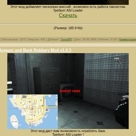
Этот мод добавляет несколько миссий , возможно есть работа таксистом.
Требует ASI Loader
Скачать
(Размер: 185.9 Kb)
| Просмотров: 1473 | Загрузок: 691 | Добавил:
TrevelXP
| Дата:
29.06.2009
| Рейтинг: 0.0/0 |
Комментарии
useum and Bank Robbery Mod v1.0.3
Этот мод даст вам возможность ограблять банк.
Требует ASI Loader !