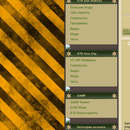
GTA San Andreas
Большие моды
Cleo скрипты
Скриншоты
Программы
Видео
Cleo 
Комме
Моды
Читы
D
GTA Vice City
VC-MP Multiplayer
Скриншоты
Видео
Моды
Читы
SAMP
SAMP Клиент
[GM] Моды
[FS] Фильтскрипты
Зал
отк
Категории каталога