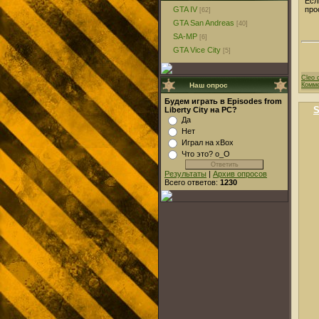
Есл
GTA IV
про
[62]
GTA San Andreas
[40]
SA-MP
[6]
GTA Vice City
[5]
Cleo 
Комме
Наш опрос
Будем играть в Episodes from
S
Liberty City на PC?
Да
Нет
Играл на xBox
Что это? о_О
Результаты
|
Архив опросов
Всего ответов:
1230