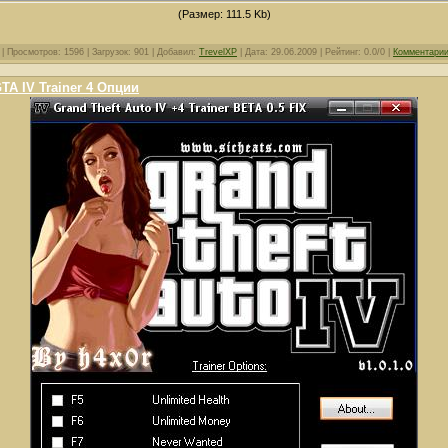
(Размер: 111.5 Kb)
| Просмотров: 1596 | Загрузок: 901 | Добавил:
TrevelXP
| Дата:
29.06.2009
| Рейтинг: 0.0/0 |
Комментарии
TA IV Trainer 4 Опции