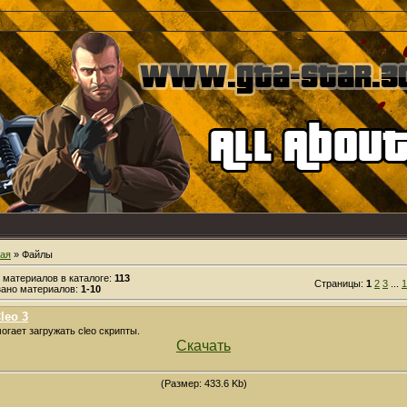
ная
» Файлы
 материалов в каталоге:
113
Страницы:
1
2
3
...
1
зано материалов:
1-10
leo 3
огает загружать cleo скрипты.
Скачать
(Размер: 433.6 Kb)