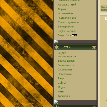
Главная страница
Каталог статей
Прог
Форум
Комме
Фотоальбом
B
Гостевая книга
Связь с админом
Баннеробмен
English version
Видео блок
GTA 4
Видео
Карта секретов
Special Edition
Возможности
Скриншоты
Программы
Радио
Сайты
Моды
Читы
Трейнеры
Н