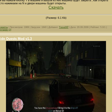
и вы нажали кнопку Y в машине и вышли из неё машина будет закрыта , как открыть
сто нажимаем на N и двери машины будет открыты.
Скачать
(Размер: 6.1 Kb)
скрипты
| Просмотров: 1969 | Загрузок: 1840 | Добавил:
TrevelXP
| Дата:
20.09.2009
| Рейтинг: 5.0/1 |
нтарии (2)
ide Quests Mod v1.3