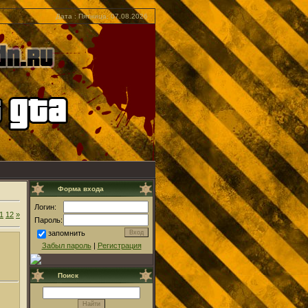
Дата : Пятница, 07.08.2026
Форма входа
Логин:
1
12
»
Пароль:
запомнить
Забыл пароль
|
Регистрация
Поиск