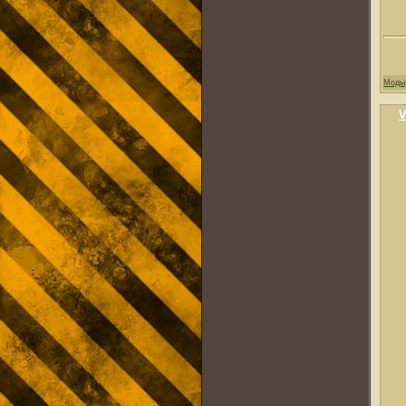
Моды
V