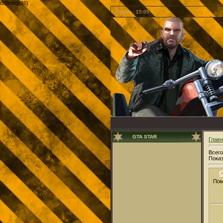
toString(36)
Время : 15:05
GTA STAR
Глав
Всего
Пока
C
Пом