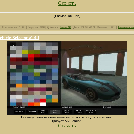
Скачать
(Размер: 98.9 Kb)
| Просмотров: 1595 | Загрузок: 839 | Добавил:
TrevelXP
| Дата:
29.06.2009
| Рейтинг: 0.0/0 |
Комментарии
ehicle Selector v1.4.1
После установки этого мода вы сможете покупать машины.
Требует ASI Loader !
Скачать