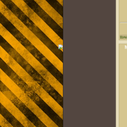
Моды
M