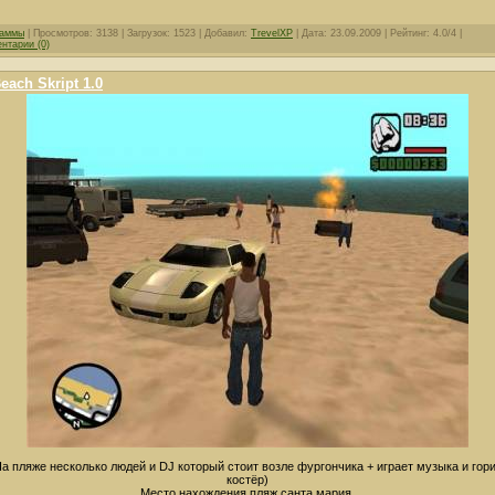
раммы
| Просмотров: 3138 | Загрузок: 1523 | Добавил:
TrevelXP
| Дата:
23.09.2009
| Рейтинг: 4.0/4 |
нтарии (0)
each Skript 1.0
а пляже несколько людей и DJ который стоит возле фургончика + играет музыка и гор
костёр)
Место нахождения пляж санта мария.