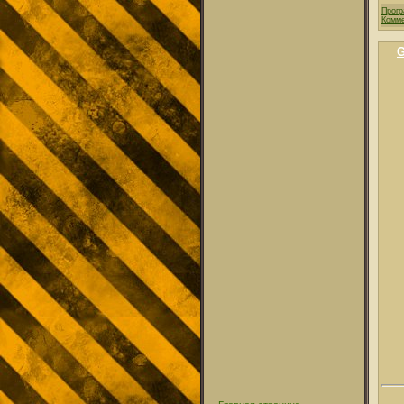
Прог
Комме
G