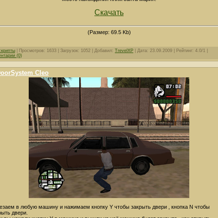
Скачать
(Размер: 69.5 Kb)
скрипты
| Просмотров: 1633 | Загрузок: 1052 | Добавил:
TrevelXP
| Дата:
23.09.2009
| Рейтинг: 4.0/1 |
нтарии (0)
oorSystem Cleo
езаем в любую машину и нажимаем кнопку Y чтобы закрыть двери , кнопка N чтобы
рыть двери.