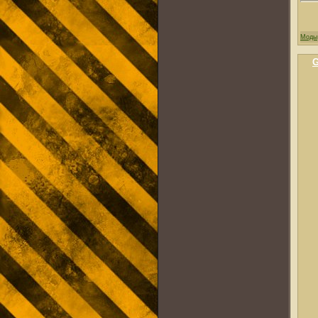
Моды
G