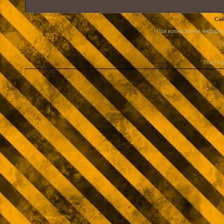
Сай
При копирование информа
Co
This fea