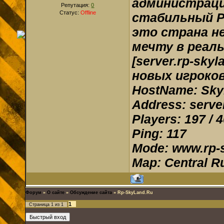
администраци
Репутация:
0
Статус:
Offline
стабильный РП 
это страна н
мечту в реальн
[server.rp-sky
новых игроков,
HostName: SkyL
Address: serve
Players: 197 / 
Ping: 117
Mode: www.rp-s
Map: Central R
Форум
»
О сайте
»
Обсуждение сайта
»
Rp-SkyLand.Ru
1
Страница
1
из
1