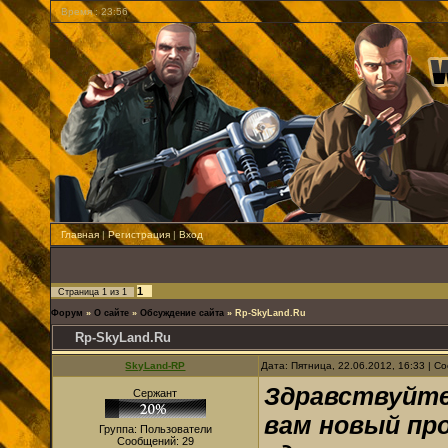
Время : 23:56
Главная
|
Регистрация
|
Вход
1
Страница
1
из
1
Форум
»
О сайте
»
Обсуждение сайта
»
Rp-SkyLand.Ru
Rp-SkyLand.Ru
SkyLand-RP
Дата: Пятница, 22.06.2012, 16:33 | 
Здравствуйте
Сержант
вам новый про
Группа: Пользователи
Сообщений:
29