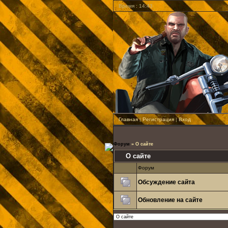
Время : 14:43
Главная
|
Регистрация
|
Вход
Форум
»
О сайте
О сайте
Форум
Обсуждение сайта
Обновление на сайте