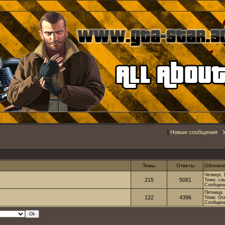
[
Новые сообщения
·
Темы
Ответы
Обновл
Четверг, 
215
5081
Тема:
са
Сообщен
Пятница, 
122
4396
Тема:
Gta
Сообщен