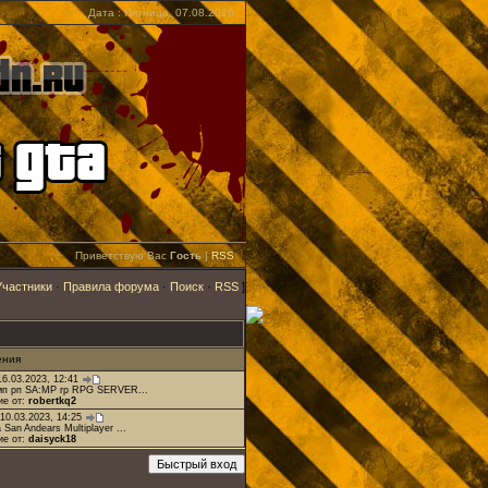
Дата : Пятница, 07.08.2026
Приветствую Вас
Гость
|
RSS
Участники
·
Правила форума
·
Поиск
·
RSS
]
ения
16.03.2023, 12:41
мп рп SA:MP rp RPG SERVER...
ие от:
robertkq2
10.03.2023, 14:25
 San Andears Multiplayer ...
ие от:
daisyck18