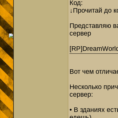
Код:
↓Прочитай до к
Представляю в
сервер
[RP]DreamWorl
¯¯¯¯¯¯¯¯¯¯¯¯¯
Вот чем отлича
Несколько прич
сервер:
• В зданиях ес
едешь).