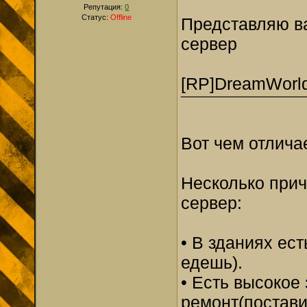
Репутация:
0
Статус:
Offline
Представляю в
сервер
[RP]DreamWorl
¯¯¯¯¯¯¯¯¯¯¯¯¯
Вот чем отлича
Несколько прич
сервер:
• В зданиях ес
едешь).
• Есть высокое
ремонт(постави