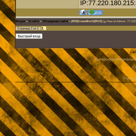
IP:77.220.180.215
Форум
»
О сайте
»
Обсуждение сайта
»
[RP]DreamWorld[RUS]
(ஐ Наш Ip Adress: 77.220
1
Страница
1
из
1
Сай
При копирование информа
Co
This fea