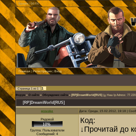
Время : 06:04
Главная
|
Регистрация
|
Вход
1
Страница
1
из
1
Форум
»
О сайте
»
Обсуждение сайта
»
[RP]DreamWorld[RUS]
(ஐ Наш Ip Adress: 77.220
[RP]DreamWorld[RUS]
provoke
Дата: Среда, 15.02.2012, 19:18 | Со
Код:
Рядовой
↓Прочитай до к
Группа: Пользователи
Сообщений:
4