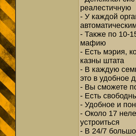
реалестичную
- У каждой орг
автоматически
- Также по 10-
мафию
- Есть мэрия, 
казны штата
- В каждую сем
это в удобное 
- Вы сможете п
- Есть свободн
- Удобное и по
- Около 17 нел
устроиться
- В 24/7 больш