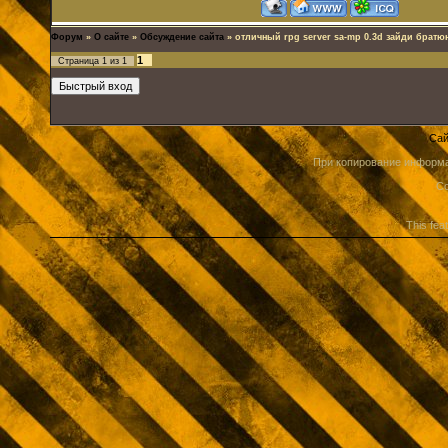
Форум
»
О сайте
»
Обсуждение сайта
»
отличный rpg server sa-mp 0.3d зайди братю
1
Страница
1
из
1
Сай
При копирование информа
Co
This fea