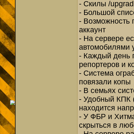
- Скилы /upgra
- Большой списо
- Возможность 
аккаунт
- На сервере е
автомобилями 
- Каждый день 
репортеров и к
- Система огра
повязали копы
- В семьях сис
- Удобный КПК (
находится напр
- У ФБР и Хитм
скрыться в люб
- На сервере р