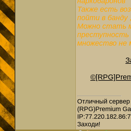
наркобаронов
Также есть во
пойти в банду 
Можно стать м
преступность 
множество не 
З
©[RPG]Prem
Отличный сервер
(RPG)Premium Ga
IP:77.220.182.86:
Заходи!