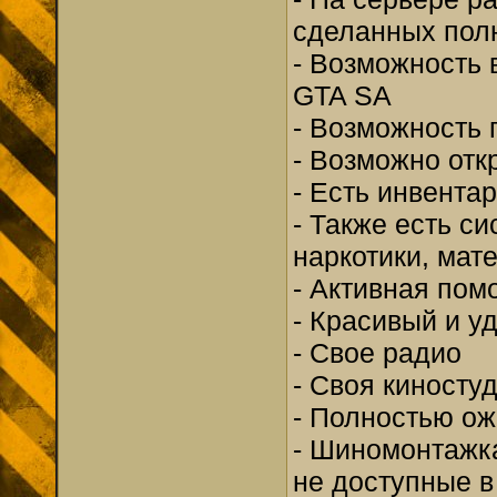
сделанных пол
- Возможность 
GTA SA
- Возможность 
- Возможно отк
- Есть инвента
- Также есть с
наркотики, мат
- Активная пом
- Красивый и 
- Свое радио
- Своя киносту
- Полностью ож
- Шиномонтажка
не доступные в