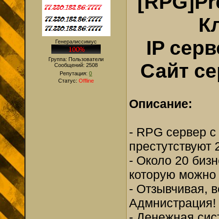
[RPG]Pr
К
IP серв
Генералиссимус
Группа: Пользователи
Сайт се
Сообщений:
2508
Репутация:
0
Статус:
Offline
Описание:
- RPG сервер с
престутствуют
- Около 20 биз
которую можно 
- Отзывчивая, 
Адмнистрация!
- Денежная сис