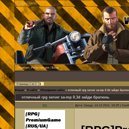
Время : 16:36
Главная
|
Регистрация
|
Вход
1
Страница
1
из
1
Форум
»
О сайте
»
Обсуждение сайта
»
отличный rpg server sa-mp 0.3d зайди братю
отличный rpg server sa-mp 0.3d зайди братюнь
PG
Дата: Среда, 14.12.2011, 16:25 | Со