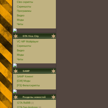
Cleo скрипты
Скриншоты
Программы
Видео
Моды
Читы
GTA Vice City
VC-MP Multiplayer
Скриншоты
Видео
Моды
Читы
SAMP
SAMP Клиент
[GM] Моды
[FS] Фильтскрипты
Разделы новостей
GTA ЛЬВIВ
[2]
GTA San Andreas
[6]