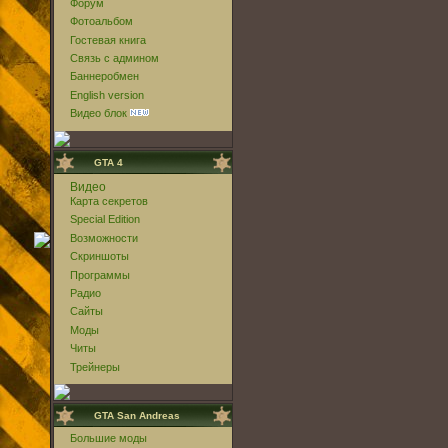
Форум
Фотоальбом
Гостевая книга
Связь с админом
Баннеробмен
English version
Видео блок
GTA 4
Видео
Карта секретов
Special Edition
Возможности
Скриншоты
Программы
Радио
Сайты
Моды
Читы
Трейнеры
GTA San Andreas
Большие моды