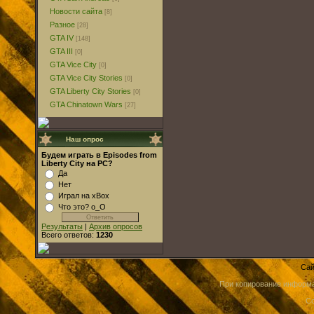
Новости сайта
[8]
Разное
[28]
GTA IV
[148]
GTA III
[0]
GTA Vice City
[0]
GTA Vice City Stories
[0]
GTA Liberty City Stories
[0]
GTA Chinatown Wars
[27]
Наш опрос
Будем играть в Episodes from
Liberty City на PC?
Да
Нет
Играл на xBox
Что это? о_О
Результаты
|
Архив опросов
Всего ответов:
1230
Сай
При копирование информа
Co