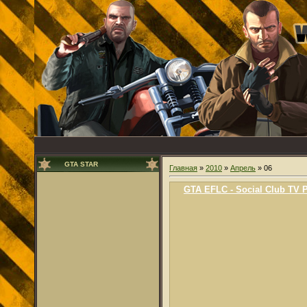
GTA STAR
Главная
»
2010
»
Апрель
»
06
GTA EFLC - Social Club TV 