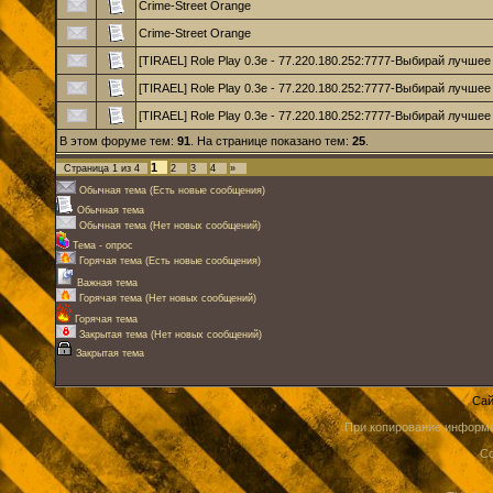
Crime-Street Orange
Crime-Street Orange
[TIRAEL] Role Play 0.3e - 77.220.180.252:7777-Выбирай лучшее
[TIRAEL] Role Play 0.3e - 77.220.180.252:7777-Выбирай лучшее
[TIRAEL] Role Play 0.3e - 77.220.180.252:7777-Выбирай лучшее
В этом форуме тем:
91
. На странице показано тем:
25
.
1
Страница
1
из
4
2
3
4
»
Обычная тема (Есть новые сообщения)
Обычная тема
Обычная тема (Нет новых сообщений)
Тема - опрос
Горячая тема (Есть новые сообщения)
Важная тема
Горячая тема (Нет новых сообщений)
Горячая тема
Закрытая тема (Нет новых сообщений)
Закрытая тема
Сай
При копирование информа
Co