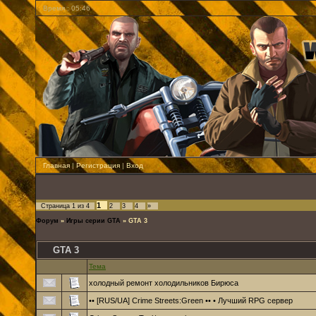
Время : 05:46
Главная
|
Регистрация
|
Вход
1
Страница
1
из
4
2
3
4
»
Форум
»
Игры серии GTA
»
GTA 3
GTA 3
Тема
холодный ремонт холодильников Бирюса
•• [RUS/UA] Crime Streets:Green •• • Лучший RPG сервер