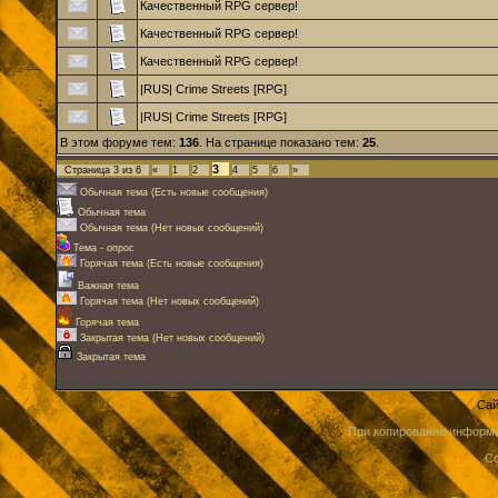
Качественный RPG сервер!
Качественный RPG сервер!
Качественный RPG сервер!
|RUS| Crime Streets [RPG]
|RUS| Crime Streets [RPG]
В этом форуме тем:
136
. На странице показано тем:
25
.
3
Страница
3
из
6
«
1
2
4
5
6
»
Обычная тема (Есть новые сообщения)
Обычная тема
Обычная тема (Нет новых сообщений)
Тема - опрос
Горячая тема (Есть новые сообщения)
Важная тема
Горячая тема (Нет новых сообщений)
Горячая тема
Закрытая тема (Нет новых сообщений)
Закрытая тема
Сай
При копирование информа
Co