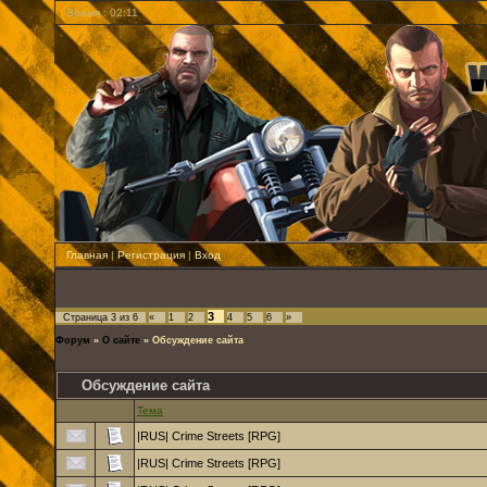
Время : 02:11
Главная
|
Регистрация
|
Вход
3
Страница
3
из
6
«
1
2
4
5
6
»
Форум
»
О сайте
»
Обсуждение сайта
Обсуждение сайта
Тема
|RUS| Crime Streets [RPG]
|RUS| Crime Streets [RPG]