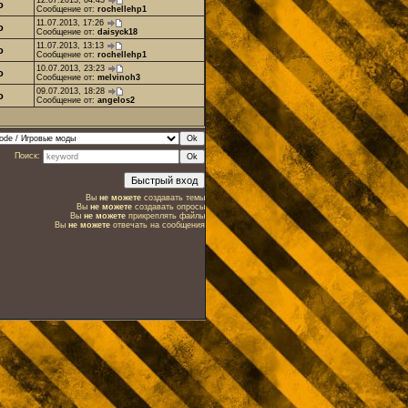
12.07.2013, 04:43
o
Сообщение от:
rochellehp1
11.07.2013, 17:26
o
Сообщение от:
daisyck18
11.07.2013, 13:13
o
Сообщение от:
rochellehp1
10.07.2013, 23:23
o
Сообщение от:
melvinoh3
09.07.2013, 18:28
o
Сообщение от:
angelos2
Поиск:
Вы
не можете
создавать темы
Вы
не можете
создавать опросы
Вы
не можете
прикреплять файлы
Вы
не можете
отвечать на сообщения