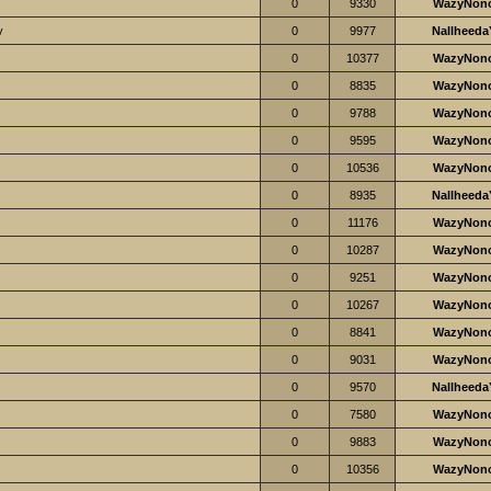
0
9330
WazyNon
y
0
9977
Nallheeda
0
10377
WazyNon
0
8835
WazyNon
0
9788
WazyNon
0
9595
WazyNon
0
10536
WazyNon
0
8935
Nallheeda
0
11176
WazyNon
0
10287
WazyNon
0
9251
WazyNon
0
10267
WazyNon
0
8841
WazyNon
0
9031
WazyNon
0
9570
Nallheeda
0
7580
WazyNon
0
9883
WazyNon
0
10356
WazyNon