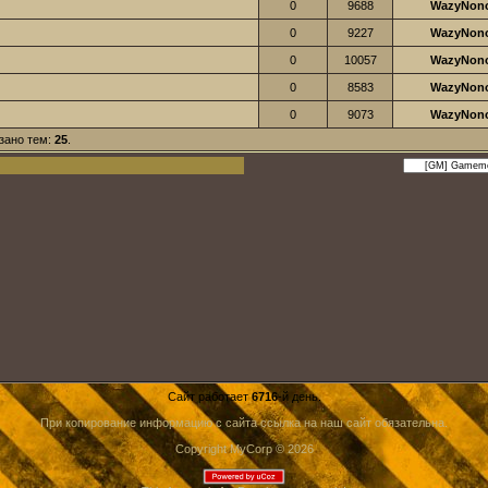
0
9688
WazyNon
0
9227
WazyNon
0
10057
WazyNon
0
8583
WazyNon
0
9073
WazyNon
азано тем:
25
.
Сайт работает
6716
-й день.
При копирование информацию с сайта ссылка на наш сайт обязательна.
Copyright MyCorp © 2026