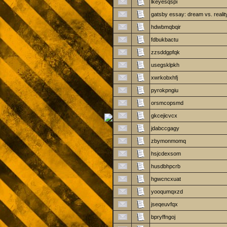
lkeyesqspi
gatsby essay: dream vs. realit
hdwbmqbqir
fdbukbactu
zzsddgpfqk
usegsklpkh
xwrkobxhfj
pyrokpngiu
orsmcopsmd
gkcejicvcx
jdabccgagy
zbymonmomq
hsjcdexsom
husdbhpcrb
hgwcncxuat
yooqumqxzd
jseqeuvfqx
bpryffngoj