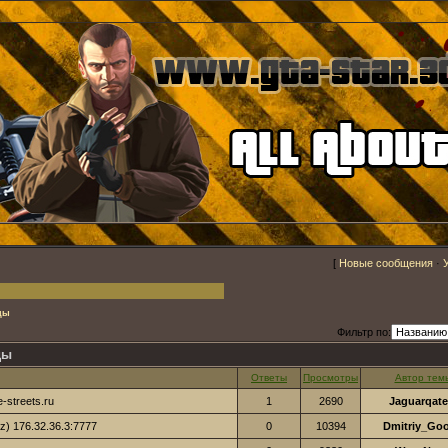
[
Новые сообщения
·
ды
Фильтр по:
ды
Ответы
Просмотры
Автор тем
-streets.ru
1
2690
Jaguarqate
z) 176.32.36.3:7777
0
10394
Dmitriy_Go