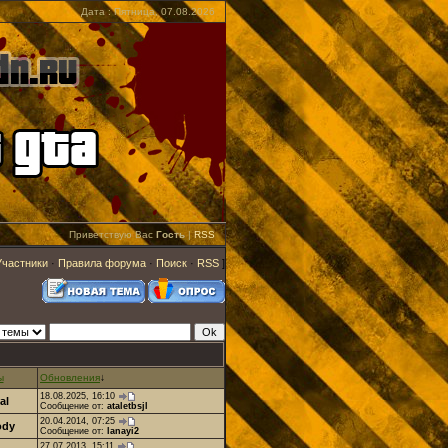
Дата : Пятница, 07.08.2026
Приветствую Вас
Гость
|
RSS
Участники
·
Правила форума
·
Поиск
·
RSS
]
ы
Обновления
↓
18.08.2025, 16:10
al
Сообщение от:
ataletbsjl
20.04.2014, 07:25
ody
Сообщение от:
lanayi2
27.07.2013, 15:11