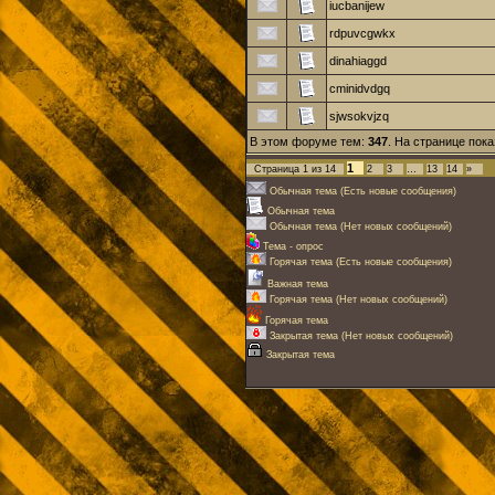
iucbanijew
rdpuvcgwkx
dinahiaggd
cminidvdgq
sjwsokvjzq
В этом форуме тем:
347
. На странице пок
1
Страница
1
из
14
2
3
…
13
14
»
Обычная тема (Есть новые сообщения)
Обычная тема
Обычная тема (Нет новых сообщений)
Тема - опрос
Горячая тема (Есть новые сообщения)
Важная тема
Горячая тема (Нет новых сообщений)
Горячая тема
Закрытая тема (Нет новых сообщений)
Закрытая тема