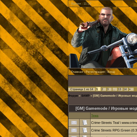
Время : 11:32
Главная
|
Регистрация
|
Вход
1
Страница
1
из
14
2
3
…
13
14
»
Форум
»
SAMP
»
[GM] Gamemode / Игровые мо
[GM] Gamemode / Игровые мо
Тема
Crime-Streets Teal \ www.crime
Crime Streets RPG:Green (0.3