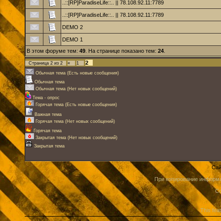
..::[RP]ParadiseLife::.. || 78.108.92.11:7789
..::[RP]ParadiseLife::.. || 78.108.92.11:7789
DEMO 2
DEMO 1
В этом форуме тем:
49
. На странице показано тем:
24
.
2
Страница
2
из
2
«
1
Обычная тема (Есть новые сообщения)
Обычная тема
Обычная тема (Нет новых сообщений)
Тема - опрос
Горячая тема (Есть новые сообщения)
Важная тема
Горячая тема (Нет новых сообщений)
Горячая тема
Закрытая тема (Нет новых сообщений)
Закрытая тема
Сай
При копирование информа
Co
This fea