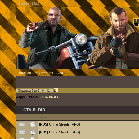
Время : 15:19
Главная
|
Регистрация
|
Вход
2
Страница
2
из
2
«
1
Форум
»
Разное
»
GTA ЛЬВIВ
GTA ЛЬВIВ
Тема
|RUS| Crime Streets [RPG]
|RUS| Crime Streets [RPG]